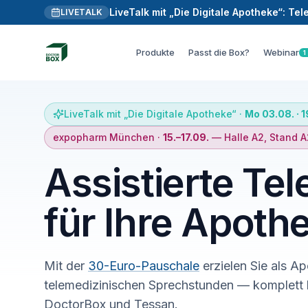
LiveTalk mit „Die Digitale Apotheke“: Te
LIVETALK
Zum Inhalt springen
Produkte
Passt die Box?
Webinar
1
LiveTalk mit „Die Digitale Apotheke“ ·
Mo 03.08. · 
expopharm München ·
15.–17.09.
— Halle A2, Stand 
Assistierte Te
für Ihre Apoth
Mit der
30-Euro-Pauschale
erzielen Sie als A
telemedizinischen Sprechstunden — komplett b
DoctorBox und Tessan.