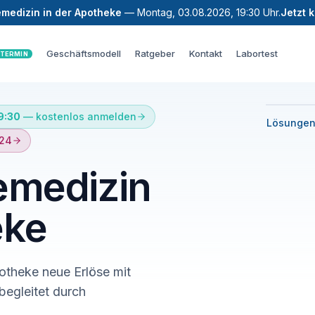
lemedizin in der Apotheke
— Montag, 03.08.2026, 19:30 Uhr.
Jetzt 
Geschäftsmodell
Ratgeber
Kontakt
Labortest
 TERMIN
19:30
— kostenlos anmelden
Lösungen
A24
lemedizin
eke
potheke neue Erlöse mit
egleitet durch