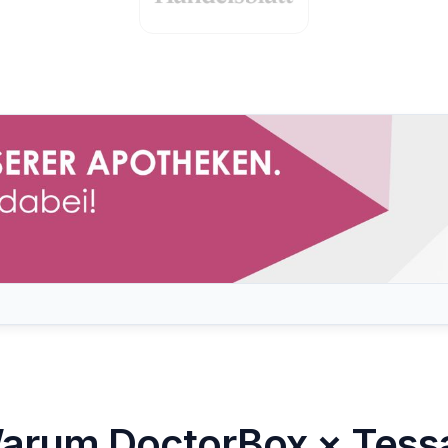
arum DoctorBox × Tess