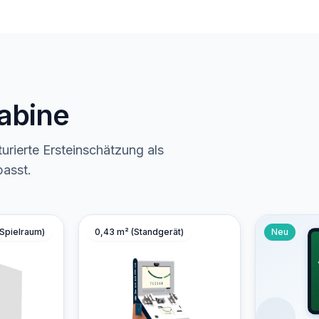
Kabine
urierte Ersteinschätzung als
passt.
 Spielraum)
0,43 m² (Standgerät)
Neu