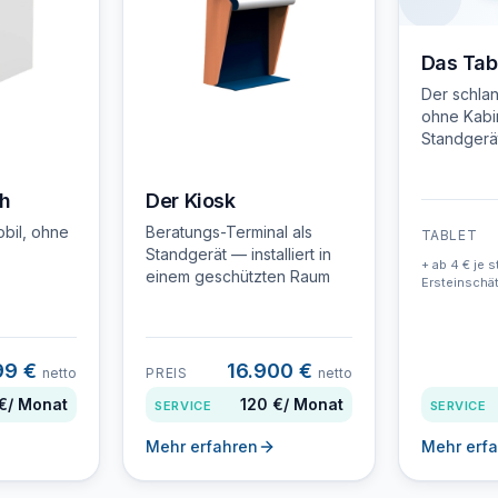
Das Tab
Der schlan
ohne Kabi
Standgerät
h
Der Kiosk
obil, ohne
Beratungs-Terminal als
TABLET
Standgerät — installiert in
+ ab 4 € je s
einem geschützten Raum
Ersteinschä
99 €
16.900 €
netto
PREIS
netto
€
/ Monat
120 €
/ Monat
SERVICE
SERVICE
Mehr erfahren
Mehr erf